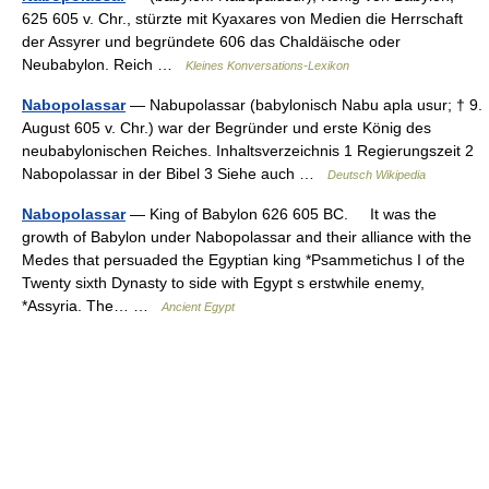
625 605 v. Chr., stürzte mit Kyaxares von Medien die Herrschaft
der Assyrer und begründete 606 das Chaldäische oder
Neubabylon. Reich …
Kleines Konversations-Lexikon
Nabopolassar
— Nabupolassar (babylonisch Nabu apla usur; † 9.
August 605 v. Chr.) war der Begründer und erste König des
neubabylonischen Reiches. Inhaltsverzeichnis 1 Regierungszeit 2
Nabopolassar in der Bibel 3 Siehe auch …
Deutsch Wikipedia
Nabopolassar
— King of Babylon 626 605 BC. It was the
growth of Babylon under Nabopolassar and their alliance with the
Medes that persuaded the Egyptian king *Psammetichus I of the
Twenty sixth Dynasty to side with Egypt s erstwhile enemy,
*Assyria. The… …
Ancient Egypt