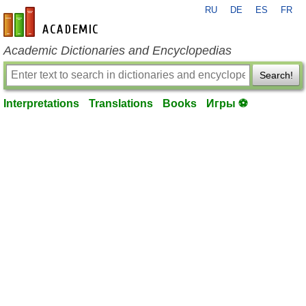
RU
DE
ES
FR
en-academic.com
Academic Dictionaries and Encyclopedias
Search!
Interpretations
Translations
Books
Игры ⚽