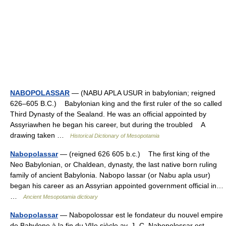
NABOPOLASSAR
— (NABU APLA USUR in babylonian; reigned
626–605 B.C.) Babylonian king and the first ruler of the so called
Third Dynasty of the Sealand. He was an official appointed by
Assyriawhen he began his career, but during the troubled A
drawing taken …
Historical Dictionary of Mesopotamia
Nabopolassar
— (reigned 626 605 b.c.) The first king of the
Neo Babylonian, or Chaldean, dynasty, the last native born ruling
family of ancient Babylonia. Nabopo lassar (or Nabu apla usur)
began his career as an Assyrian appointed government official in…
…
Ancient Mesopotamia dictioary
Nabopolassar
— Nabopolossar est le fondateur du nouvel empire
de Babylone à la fin du VIIe siècle av. J.‑C. Nabopolossar est