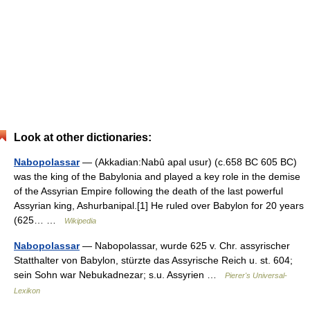
Look at other dictionaries:
Nabopolassar
— (Akkadian:Nabû apal usur) (c.658 BC 605 BC)
was the king of the Babylonia and played a key role in the demise
of the Assyrian Empire following the death of the last powerful
Assyrian king, Ashurbanipal.[1] He ruled over Babylon for 20 years
(625… …
Wikipedia
Nabopolassar
— Nabopolassar, wurde 625 v. Chr. assyrischer
Statthalter von Babylon, stürzte das Assyrische Reich u. st. 604;
sein Sohn war Nebukadnezar; s.u. Assyrien …
Pierer's Universal-
Lexikon