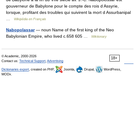
gouverneur de Babylone pour le compte des rois d Assyrie,
lorsque, profitant des troubles qui suivirent la mort d Assurbanipal
…
Wikipédia en Français
Nabopolassar
— noun Name of the first king of the Neo
Babylonian Empire, who lived c.658 605 …
Wiktionary
© Academic, 2000-2026
18+
Contact us:
Technical Support
,
Advertising
Dictionaries export
, created on PHP,
Joomla,
Drupal,
WordPress,
MODx.