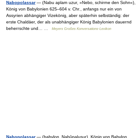
Nabopolassar
— (Nabu aplam uzur, »Nebo, schirme den Sohn«),
König von Babylonien 625–604 v. Chr., anfangs nur ein von
Assyrien abhängiger Vizekönig, aber späterhin selbständig: der
erste Chaldäer, der als unabhängiger König Babylonien dauernd
beherrschte und… …
Meyers Großes Konversations-Lexikon
Nabopolassar
— (babylon. Nabûpalusur), König von Babylon,